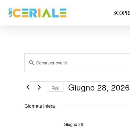
Vai
al
SCOPRI
contenuto
principale
Inserisci
Parola
Chiave.
Cerca
Eventi
Giugno 28, 2026
Oggi
Eventi
per
Parola
Giornata intera
Chiave.
Giugno 28