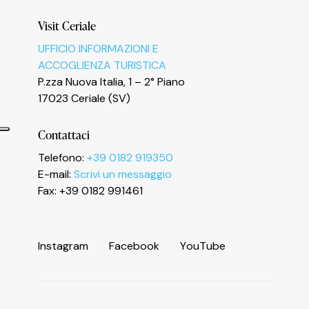
Visit Ceriale
UFFICIO INFORMAZIONI E
ACCOGLIENZA TURISTICA
P.zza Nuova Italia, 1 – 2° Piano
17023 Ceriale (SV)
Contattaci
Telefono:
+39 0182 919350
E-mail:
Scrivi un messaggio
Fax: +39 0182 991461
Informativa sulla raccolta
I
n
s
t
a
g
r
a
m
F
a
c
e
b
o
o
k
Y
o
u
T
u
b
e