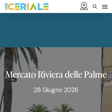
Vai
Menu
Men
al
cerca
contenuto
principale
Mercato
Riviera
delle
Palme
28 Giugno 2026