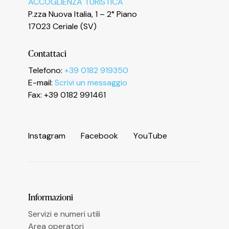
ACCOGLIENZA TURISTICA
Informativa sulla raccolta
P.zza Nuova Italia, 1 – 2° Piano
17023 Ceriale (SV)
Contattaci
Telefono:
+39 0182 919350
E-mail:
Scrivi un messaggio
Fax: +39 0182 991461
Le tue preferenze relative alla privacy
I
n
s
t
a
g
r
a
m
F
a
c
e
b
o
o
k
Y
o
u
T
u
b
e
Informazioni
Servizi e numeri utili
Area operatori