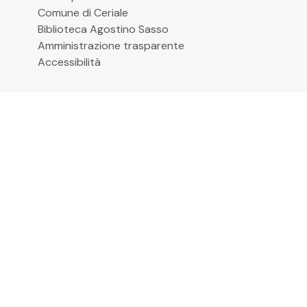
Comune di Ceriale
Biblioteca Agostino Sasso
Amministrazione trasparente
Accessibilità
Iscriviti alla newsletter
Email
*
Cliccando su “Iscrivimi” accetti di ricevere le
newsletter alle condizioni definite nella
Privacy
Policy
© 2026 Comune di Ceriale
P.IVA 00318290095