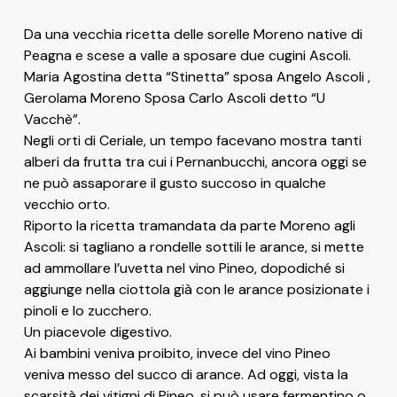
Da una vecchia ricetta delle sorelle Moreno native di
Peagna e scese a valle a sposare due cugini Ascoli.
Maria Agostina detta “Stinetta” sposa Angelo Ascoli ,
Gerolama Moreno Sposa Carlo Ascoli detto “U
Vacchè”.
Negli orti di Ceriale, un tempo facevano mostra tanti
alberi da frutta tra cui i Pernanbucchi, ancora oggi se
ne può assaporare il gusto succoso in qualche
vecchio orto.
Riporto la ricetta tramandata da parte Moreno agli
Ascoli: si tagliano a rondelle sottili le arance, si mette
ad ammollare l’uvetta nel vino Pineo, dopodiché si
aggiunge nella ciottola già con le arance posizionate i
pinoli e lo zucchero.
Un piacevole digestivo.
Ai bambini veniva proibito, invece del vino Pineo
veniva messo del succo di arance. Ad oggi, vista la
scarsità dei vitigni di Pineo, si può usare fermentino o