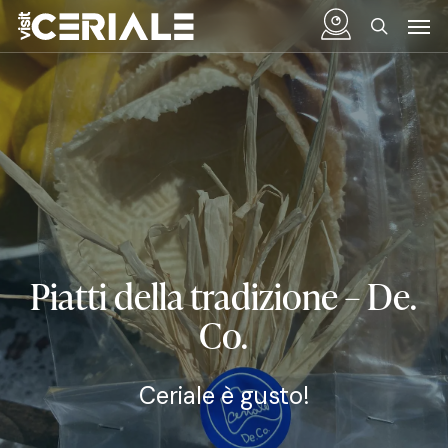
Vai
Menu
Men
al
cerca
contenuto
principale
Piatti della tradizione – De.
Co.
Ceriale è gusto!