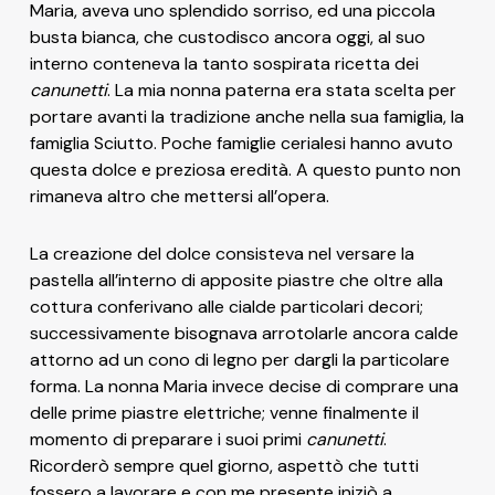
Maria, aveva uno splendido sorriso, ed una piccola
busta bianca, che custodisco ancora oggi, al suo
interno conteneva la tanto sospirata ricetta dei
canunetti
. La mia nonna paterna era stata scelta per
portare avanti la tradizione anche nella sua famiglia, la
famiglia Sciutto. Poche famiglie cerialesi hanno avuto
questa dolce e preziosa eredità. A questo punto non
rimaneva altro che mettersi all’opera.
La creazione del dolce consisteva nel versare la
pastella all’interno di apposite piastre che oltre alla
cottura conferivano alle cialde particolari decori;
successivamente bisognava arrotolarle ancora calde
attorno ad un cono di legno per dargli la particolare
forma. La nonna Maria invece decise di comprare una
delle prime piastre elettriche; venne finalmente il
momento di preparare i suoi primi
canunetti
.
Ricorderò sempre quel giorno, aspettò che tutti
fossero a lavorare e con me presente iniziò a