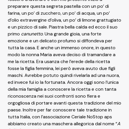
preparare questa segreta pastella con un po’ di
farina, un po’ di zucchero, un po’ di acqua, un po’
d’olio extravergine d’oliva, un po’ di limone grattugiato
e un pizzico di sale. Piastra bella calda ed ecco il suo
primo
canunetto
. Una grande gioia, una forte
emozione e un delicato profumo si diffondeva per
tutta la casa. E anche un immenso onore, in questo
modo la nonna Maria aveva deciso di tramandare a
me la ricetta. Era usanza che l’erede della ricetta
fosse la figlia femmina, lei però aveva avuto due figli
maschi. Avrebbe potuto quindi rivelarla ad una nuora,
ed invece fui io la fortunata. Ancora oggi sono l’unica
della mia famiglia a conoscere la ricetta e con tanta
riconoscenza nei suoi confronti sono fiera e
orgogliosa di portare avanti questa tradizione del mio
paese. Inoltre per far conoscere tale tradizione in
tutta Italia, con l’associazione Ceriale NoStop aps
abbiamo creato una maschera allegorica dal nome “
A