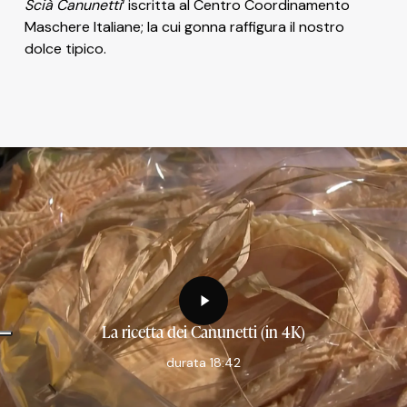
Scià Canunetti
‘ iscritta al Centro Coordinamento
Maschere Italiane; la cui gonna raffigura il nostro
dolce tipico.
Riproduzione
video
La ricetta dei Canunetti (in 4K)
durata 18:42