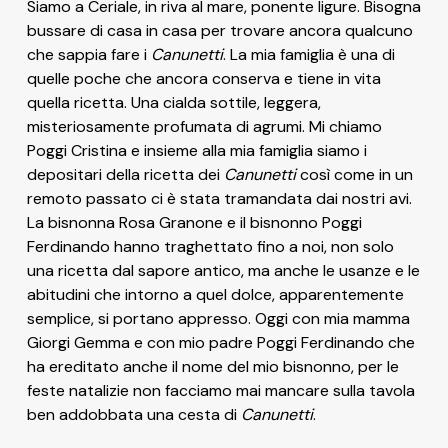
Siamo a Ceriale, in riva al mare, ponente ligure. Bisogna
bussare di casa in casa per trovare ancora qualcuno
che sappia fare i
Canunetti
. La mia famiglia è una di
quelle poche che ancora conserva e tiene in vita
quella ricetta. Una cialda sottile, leggera,
misteriosamente profumata di agrumi. Mi chiamo
Poggi Cristina e insieme alla mia famiglia siamo i
depositari della ricetta dei
Canunetti
così come in un
remoto passato ci è stata tramandata dai nostri avi.
La bisnonna Rosa Granone e il bisnonno Poggi
Ferdinando hanno traghettato fino a noi, non solo
una ricetta dal sapore antico, ma anche le usanze e le
abitudini che intorno a quel dolce, apparentemente
semplice, si portano appresso. Oggi con mia mamma
Giorgi Gemma e con mio padre Poggi Ferdinando che
ha ereditato anche il nome del mio bisnonno, per le
feste natalizie non facciamo mai mancare sulla tavola
ben addobbata una cesta di
Canunetti
.