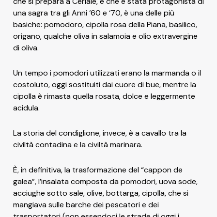
che si prepara a Ceriale, e che è stata protagonista di
una sagra tra gli Anni ‘60 e ‘70, è una delle più
basiche: pomodoro, cipolla rosa della Piana, basilico,
Informativa sulla raccolta
origano, qualche oliva in salamoia e olio extravergine
di oliva.
Un tempo i pomodori utilizzati erano la marmanda o il
costoluto, oggi sostituiti dai cuore di bue, mentre la
cipolla è rimasta quella rosata, dolce e leggermente
acidula.
La storia del condiglione, invece, è a cavallo tra la
Le tue preferenze relative alla privacy
civiltà contadina e la civiltà marinara.
È, in definitiva, la trasformazione del “cappon de
galea”, l’insalata composta da pomodori, uova sode,
acciughe sotto sale, olive, bottarga, cipolla, che si
mangiava sulle barche dei pescatori e dei
trasportatori (non essendoci le strade di oggi i