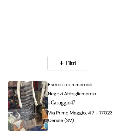
Filtri
#Caruggio47
#Caruggio47
Esercizi commerciali
Negozi Abbigliamento
#Caruggio47
Via Primo Maggio, 47 - 17023
Ceriale (SV)