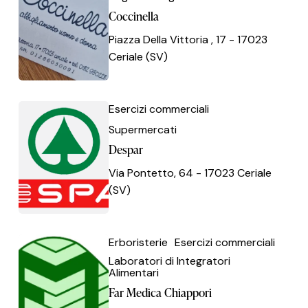
Coccinella
Piazza Della Vittoria , 17 - 17023
Ceriale (SV)
Despar
Despar
Esercizi commerciali
Supermercati
Despar
Via Pontetto, 64 - 17023 Ceriale
(SV)
Far
Far
Erboristerie
Esercizi commerciali
Medica
Medica
Laboratori di Integratori
Alimentari
Chiappori
Chiappori
Far Medica Chiappori