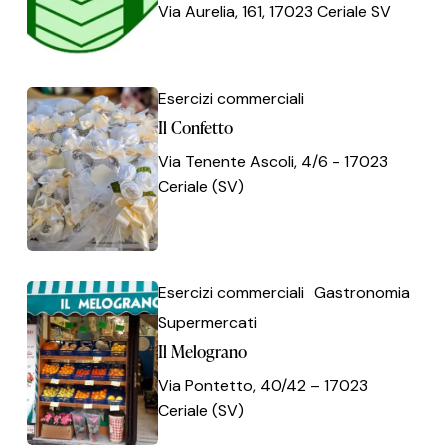
Via Aurelia, 161, 17023 Ceriale SV
Il
Il
Esercizi commerciali
Confetto
Confetto
Il Confetto
Via Tenente Ascoli, 4/6 - 17023
Ceriale (SV)
Il
Il
Esercizi commerciali
Gastronomia
Melograno
Melograno
Supermercati
Il Melograno
Via Pontetto, 40/42 – 17023
Ceriale (SV)