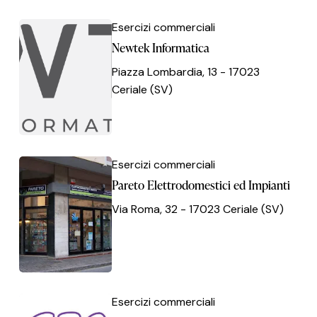
Newtek
Newtek
Esercizi commerciali
Informatica
Informatica
Newtek Informatica
Piazza Lombardia, 13 - 17023
Ceriale (SV)
Pareto
Pareto
Esercizi commerciali
Elettrodomestici
Elettrodomestici
Pareto Elettrodomestici ed Impianti
ed
ed
Via Roma, 32 - 17023 Ceriale (SV)
Impianti
Impianti
Sea
Sea
Esercizi commerciali