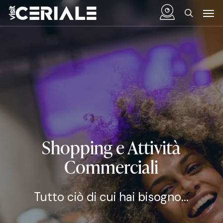
Vai
Menu
Men
al
cerca
contenuto
principale
Shopping e Attività
Commerciali
Tutto ciò di cui hai bisogno...