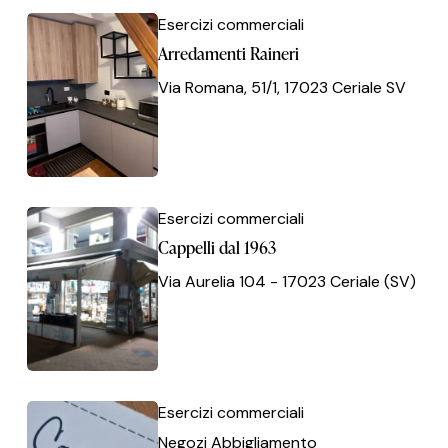
Arredamenti
Arredamenti
Esercizi commerciali
Raineri
Raineri
Arredamenti Raineri
Via Romana, 51/1, 17023 Ceriale SV
Cappelli
Cappelli
Esercizi commerciali
dal
dal
Cappelli dal 1963
1963
1963
Via Aurelia 104 - 17023 Ceriale (SV)
Coccinella
Coccinella
Esercizi commerciali
Negozi Abbigliamento