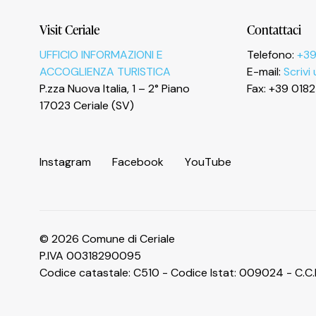
Visit Ceriale
Contattaci
UFFICIO INFORMAZIONI E
Telefono:
+39
Le tue preferenze relative alla privacy
ACCOGLIENZA TURISTICA
E-mail:
Scrivi
P.zza Nuova Italia, 1 – 2° Piano
Fax: +39 018
17023 Ceriale (SV)
I
n
s
t
a
g
r
a
m
F
a
c
e
b
o
o
k
Y
o
u
T
u
b
e
© 2026 Comune di Ceriale
P.IVA 00318290095
Codice catastale: C510 - Codice Istat: 009024 - C.C.