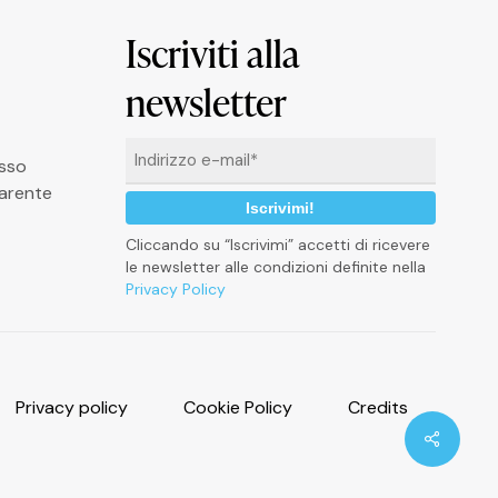
Iscriviti alla
newsletter
Email
asso
*
arente
Cliccando su “Iscrivimi” accetti di ricevere
le newsletter alle condizioni definite nella
Privacy Policy
P
r
i
v
a
c
y
p
o
l
i
c
y
C
o
o
k
i
e
P
o
l
i
c
y
C
r
e
d
i
t
s
Condivid