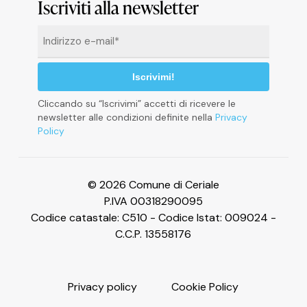
Informativa sulla raccolta
Iscriviti alla newsletter
Email
*
Cliccando su “Iscrivimi” accetti di ricevere le
newsletter alle condizioni definite nella
Privacy
Policy
Le tue preferenze relative alla privacy
© 2026 Comune di Ceriale
P.IVA 00318290095
Codice catastale: C510 - Codice Istat: 009024 -
C.C.P. 13558176
P
r
i
v
a
c
y
p
o
l
i
c
y
C
o
o
k
i
e
P
o
l
i
c
y