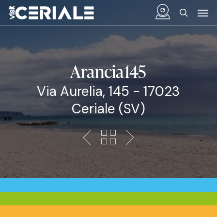
Vai
Menu
Men
al
cerca
contenuto
principale
Arancia145
Via Aurelia, 145 - 17023
Ceriale (SV)