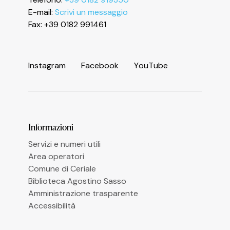
E-mail:
Scrivi un messaggio
Fax: +39 0182 991461
I
n
s
t
a
g
r
a
m
F
a
c
e
b
o
o
k
Y
o
u
T
u
b
e
Informazioni
Servizi e numeri utili
Area operatori
Comune di Ceriale
Biblioteca Agostino Sasso
Amministrazione trasparente
Accessibilità