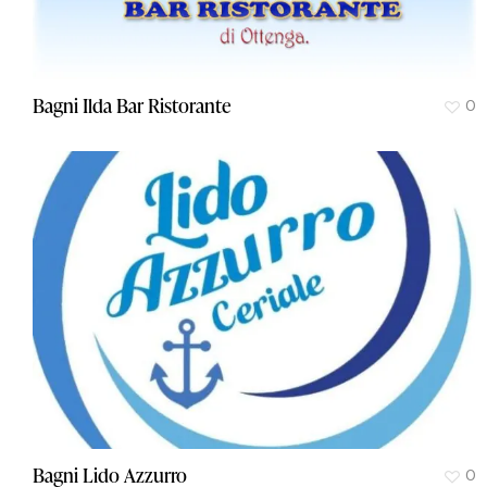
Bagni Ilda Bar Ristorante
0
Bagni Lido Azzurro
0