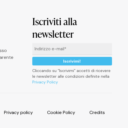
Iscriviti alla
newsletter
Email
asso
*
arente
Cliccando su “Iscrivimi” accetti di ricevere
le newsletter alle condizioni definite nella
Privacy Policy
P
r
i
v
a
c
y
p
o
l
i
c
y
C
o
o
k
i
e
P
o
l
i
c
y
C
r
e
d
i
t
s