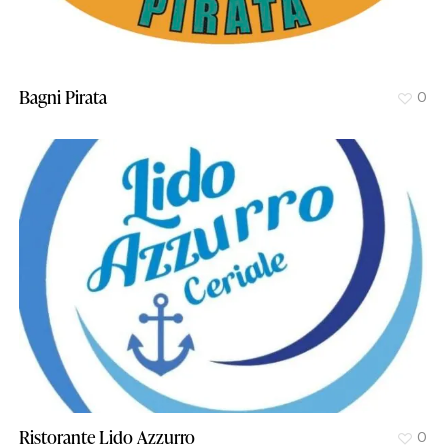
Bagni Pirata
0
Ristorante Lido Azzurro
0