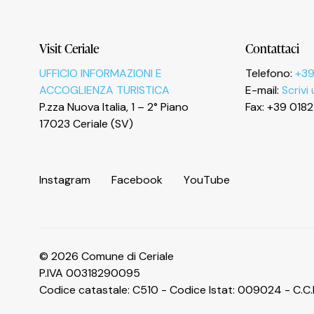
Informativa sulla raccolta
Visit Ceriale
Contattaci
UFFICIO INFORMAZIONI E
Telefono:
+39
ACCOGLIENZA TURISTICA
E-mail:
Scrivi
P.zza Nuova Italia, 1 – 2° Piano
Fax: +39 018
Le tue preferenze relative alla privacy
17023 Ceriale (SV)
I
n
s
t
a
g
r
a
m
F
a
c
e
b
o
o
k
Y
o
u
T
u
b
e
© 2026 Comune di Ceriale
P.IVA 00318290095
Codice catastale: C510 - Codice Istat: 009024 - C.C.