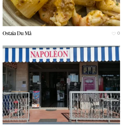
Ostaia Du Mâ
0