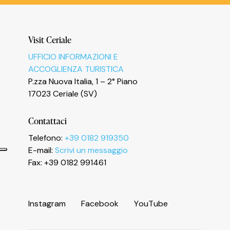
Visit Ceriale
UFFICIO INFORMAZIONI E
ACCOGLIENZA TURISTICA
P.zza Nuova Italia, 1 – 2° Piano
17023 Ceriale (SV)
Contattaci
Telefono:
+39 0182 919350
E-mail:
Scrivi un messaggio
Fax: +39 0182 991461
I
n
s
t
a
g
r
a
m
F
a
c
e
b
o
o
k
Y
o
u
T
u
b
e