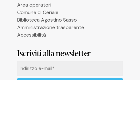
Le tue preferenze relative alla privacy
Area operatori
Comune di Ceriale
Biblioteca Agostino Sasso
Amministrazione trasparente
Accessibilità
Iscriviti alla newsletter
Email
*
Cliccando su “Iscrivimi” accetti di ricevere le
newsletter alle condizioni definite nella
Privacy
Policy
© 2026 Comune di Ceriale