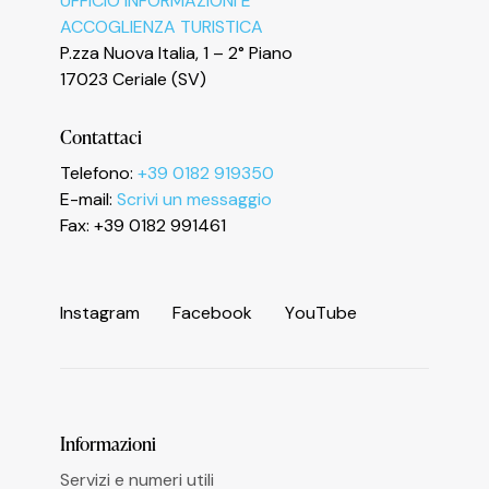
UFFICIO INFORMAZIONI E
ACCOGLIENZA TURISTICA
P.zza Nuova Italia, 1 – 2° Piano
17023 Ceriale (SV)
Contattaci
Informativa sulla raccolta
Telefono:
+39 0182 919350
E-mail:
Scrivi un messaggio
Fax: +39 0182 991461
I
n
s
t
a
g
r
a
m
F
a
c
e
b
o
o
k
Y
o
u
T
u
b
e
Informazioni
Servizi e numeri utili