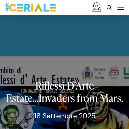
Vai
Menu
Men
al
cerca
contenuto
principale
Riflessi
D’Arte
Estate…Invaders
from
Mars.
18 Settembre 2025