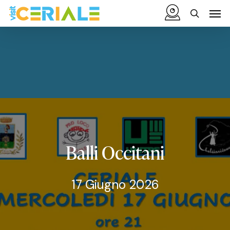
Vai
Menu
Men
al
cerca
contenuto
principale
Balli
Occitani
17 Giugno 2026