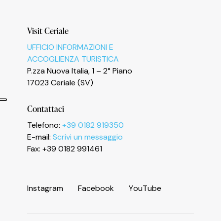
Visit Ceriale
UFFICIO INFORMAZIONI E
ACCOGLIENZA TURISTICA
P.zza Nuova Italia, 1 – 2° Piano
17023 Ceriale (SV)
Contattaci
Telefono:
+39 0182 919350
E-mail:
Scrivi un messaggio
Informativa sulla raccolta
Fax: +39 0182 991461
I
n
s
t
a
g
r
a
m
F
a
c
e
b
o
o
k
Y
o
u
T
u
b
e