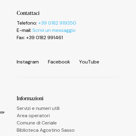
Contattaci
Telefono:
+39 0182 919350
E-mail:
Scrivi un messaggio
Fax: +39 0182 991461
I
n
s
t
a
g
r
a
m
F
a
c
e
b
o
o
k
Y
o
u
T
u
b
e
Informazioni
Servizi e numeri utili
Area operatori
Comune di Ceriale
Biblioteca Agostino Sasso