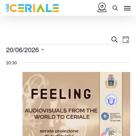
Vai
Menu
Men
al
cerca
contenuto
principale
Eventi
20/06/2026
20:30