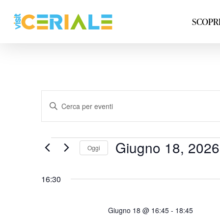
Vai
al
SCOPRI
contenuto
principale
Inserisci
Parola
Chiave.
Cerca
Eventi
Giugno 18, 2026
Oggi
Eventi
per
Parola
16:30
Chiave.
Giugno 18 @ 16:45
-
18:45