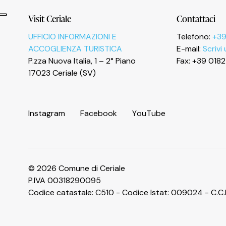
Informativa sulla raccolta
Visit Ceriale
Contattaci
UFFICIO INFORMAZIONI E
Telefono:
+39
ACCOGLIENZA TURISTICA
E-mail:
Scrivi
P.zza Nuova Italia, 1 – 2° Piano
Fax: +39 018
Le tue preferenze relative alla privacy
17023 Ceriale (SV)
I
n
s
t
a
g
r
a
m
F
a
c
e
b
o
o
k
Y
o
u
T
u
b
e
© 2026 Comune di Ceriale
P.IVA 00318290095
Codice catastale: C510 - Codice Istat: 009024 - C.C.