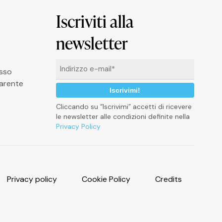
Iscriviti alla
newsletter
Email
asso
*
arente
Cliccando su “Iscrivimi” accetti di ricevere
le newsletter alle condizioni definite nella
Privacy Policy
P
r
i
v
a
c
y
p
o
l
i
c
y
C
o
o
k
i
e
P
o
l
i
c
y
C
r
e
d
i
t
s