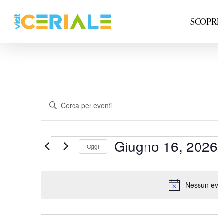
Vai
al
SCOPRI
contenuto
principale
Inserisci
Parola
Chiave.
Cerca
Eventi
Giugno 16, 2026
Oggi
Eventi
per
Parola
Chiave.
Nessun eve