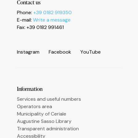
Contact us
Phone:
+39 0182 919350
E-mail:
Write a message
Fax: +39 0182 991461
I
n
s
t
a
g
r
a
m
F
a
c
e
b
o
o
k
Y
o
u
T
u
b
e
Information
Services and useful numbers
Operators area
Municipality of Ceriale
Augustine Sasso Library
Transparent administration
Accessibility