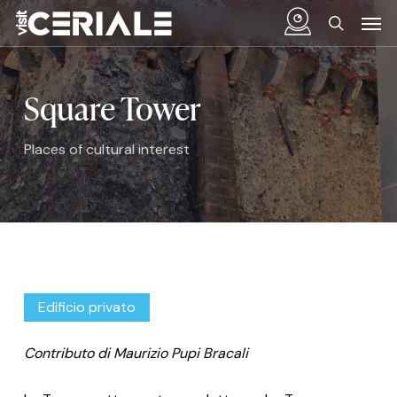
Skip
Menu
Men
to
search
main
content
Square Tower
Places of cultural interest
Edificio privato
Contributo di Maurizio Pupi Bracali