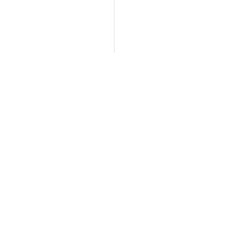
+
−
×