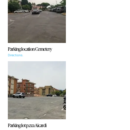
Parking location Cemetery
Directions.
Parking lot p.zza Aicardi