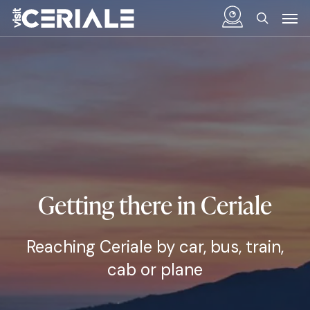
Skip
Menu
Men
to
search
main
content
Getting there in Ceriale
Reaching Ceriale by car, bus, train,
cab or plane