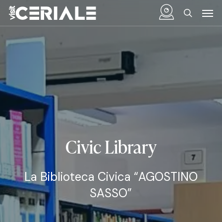
Skip
Menu
Men
to
search
main
content
Civic Library
La Biblioteca Civica “AGOSTINO
SASSO”