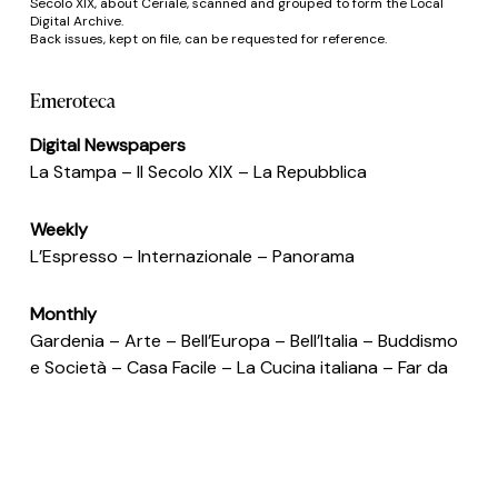
Le tue preferenze relative alla privacy
Secolo XIX, about Ceriale, scanned and grouped to form the Local
Digital Archive.
Back issues, kept on file, can be requested for reference.
Emeroteca
Digital Newspapers
La Stampa – Il Secolo XIX – La Repubblica
Weekly
L’Espresso – Internazionale – Panorama
Monthly
Gardenia – Arte – Bell’Europa – Bell’Italia – Buddismo
e Società – Casa Facile – La Cucina italiana – Far da
Sè – Focus – Il Fotografo – In Sella – L’Erborista –
Millionaire – National Geographic – PC Windows –
Pollice Verde – Quattro Ruote – Riza Psicosomatica –
Star Bene – Touring Club – Vogue.