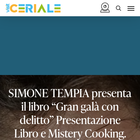
Skip
Menu
Men
to
search
main
content
SIMONE
TEMPIA
presenta
il
libro
“Gran
galà
con
delitto”
Presentazione
Libro
e
Mistery
Cooking.