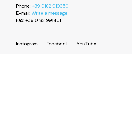
Phone:
+39 0182 919350
E-mail:
Write a message
Fax: +39 0182 991461
I
n
s
t
a
g
r
a
m
F
a
c
e
b
o
o
k
Y
o
u
T
u
b
e
Information
Services and useful numbers
Operators area
Municipality of Ceriale
Augustine Sasso Library
Transparent administration
Accessibility