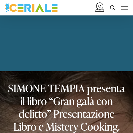
Vai
Menu
Men
al
cerca
contenuto
principale
SIMONE
TEMPIA
presenta
il
libro
“Gran
galà
con
delitto”
Presentazione
Libro
e
Mistery
Cooking.