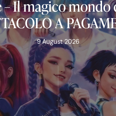
e
–
Il
magico
mondo
TTACOLO
A
PAGAM
9 August 2026