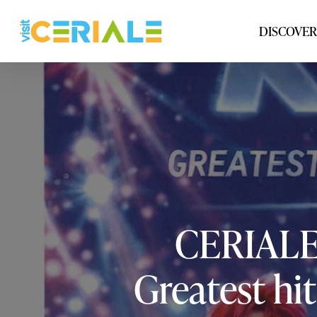
Skip
to
DISCOVER
main
content
CERIAL
Greatest
hit