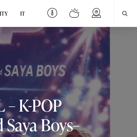
searc
Menu
ITY
IT
L
–
K-POP
d
Saya
Boys–