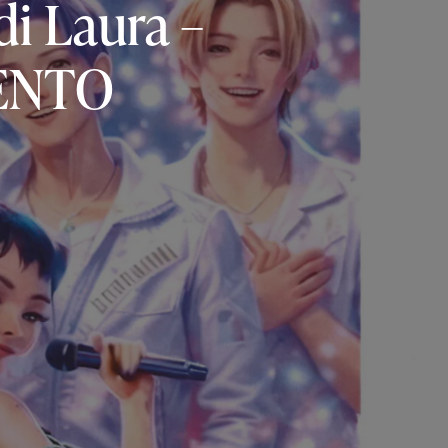
di
Laura
–
ENTO