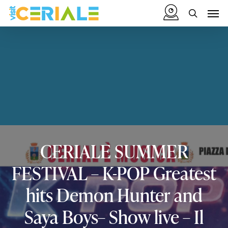
Vai
Menu
Men
al
cerca
contenuto
principale
CERIALE
SUMMER
FESTIVAL
–
K-POP
Greatest
hits
Demon
Hunter
and
Saya
Boys–
Show
live
–
Il