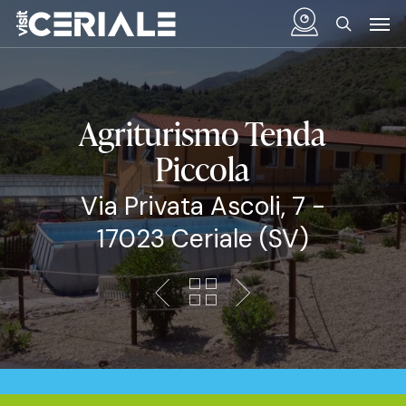
Vai
Menu
Men
al
cerca
contenuto
principale
Agriturismo Tenda
Piccola
Via Privata Ascoli, 7 -
17023 Ceriale (SV)