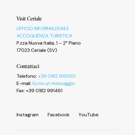
Visit Ceriale
UFFICIO INFORMAZIONI E
Informativa sulla raccolta
ACCOGLIENZA TURISTICA
P.zza Nuova Italia, 1 – 2° Piano
17023 Ceriale (SV)
Contattaci
Telefono:
+39 0182 919350
E-mail:
Scrivi un messaggio
Fax: +39 0182 991461
I
n
s
t
a
g
r
a
m
F
a
c
e
b
o
o
k
Y
o
u
T
u
b
e