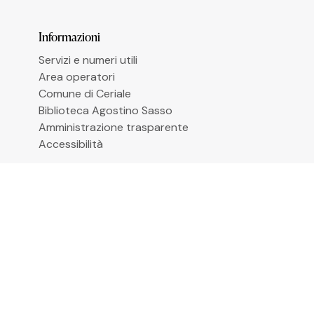
Le tue preferenze relative alla privacy
Informazioni
Servizi e numeri utili
Area operatori
Comune di Ceriale
Biblioteca Agostino Sasso
Amministrazione trasparente
Accessibilità
Iscriviti alla newsletter
Email
*
Cliccando su “Iscrivimi” accetti di ricevere le
newsletter alle condizioni definite nella
Privacy
Policy