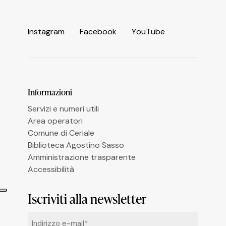
I
n
s
t
a
g
r
a
m
F
a
c
e
b
o
o
k
Y
o
u
T
u
b
e
Informazioni
Servizi e numeri utili
Area operatori
Comune di Ceriale
Biblioteca Agostino Sasso
Amministrazione trasparente
Accessibilità
Iscriviti alla newsletter
Email