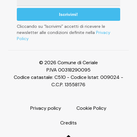
Informativa sulla raccolta
*
Cliccando su “Iscrivimi” accetti di ricevere le
newsletter alle condizioni definite nella
Privacy
Policy
Le tue preferenze relative alla privacy
© 2026 Comune di Ceriale
P.IVA 00318290095
Codice catastale: C510 - Codice Istat: 009024 -
C.C.P. 13558176
P
r
i
v
a
c
y
p
o
l
i
c
y
C
o
o
k
i
e
P
o
l
i
c
y
C
r
e
d
i
t
s