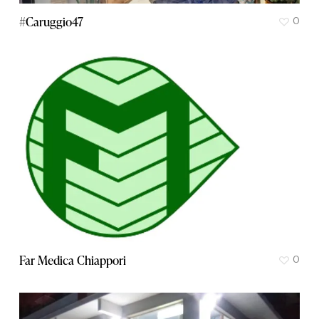
#Caruggio47
0
Far Medica Chiappori
0