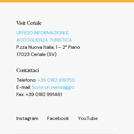
Visit Ceriale
UFFICIO INFORMAZIONI E
ACCOGLIENZA TURISTICA
P.zza Nuova Italia, 1 – 2° Piano
17023 Ceriale (SV)
Contattaci
Telefono:
+39 0182 919350
E-mail:
Scrivi un messaggio
Fax: +39 0182 991461
I
n
s
t
a
g
r
a
m
F
a
c
e
b
o
o
k
Y
o
u
T
u
b
e