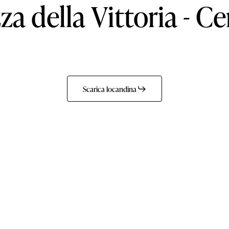
zza
della
Vittoria
-
Ce
Scarica locandina