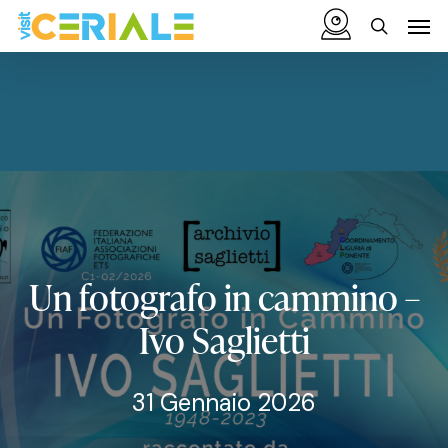
Vai
Menu
Men
al
cerca
contenuto
principale
Un
fotografo
in
cammino
–
Ivo
Saglietti
31 Gennaio 2026