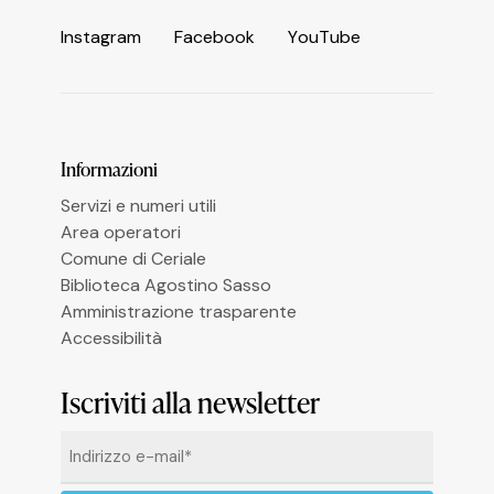
Informativa sulla raccolta
I
n
s
t
a
g
r
a
m
F
a
c
e
b
o
o
k
Y
o
u
T
u
b
e
Le tue preferenze relative alla privacy
Informazioni
Servizi e numeri utili
Area operatori
Comune di Ceriale
Biblioteca Agostino Sasso
Amministrazione trasparente
Accessibilità
Iscriviti alla newsletter
Email
*