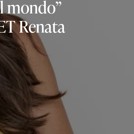
l
mondo”
ET
Renata