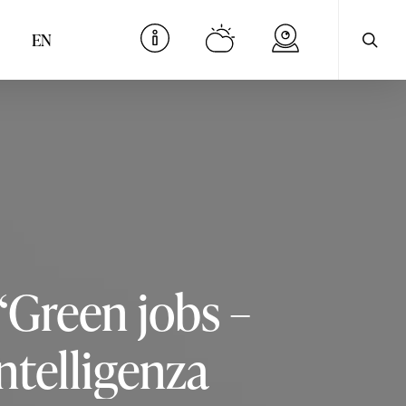
cerca
Menu
EN
“Green
jobs
–
ntelligenza