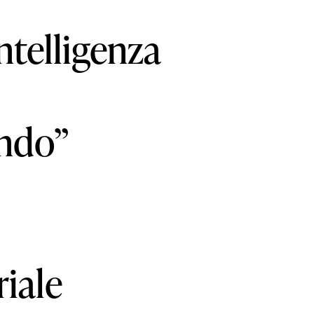
ntelligenza
ndo”
riale