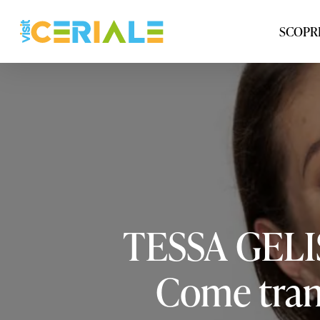
Vai
al
SCOPRI
contenuto
principale
TESSA
GELI
Come
tra