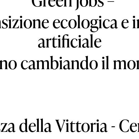
izione ecologica e i
artificiale
nno cambiando il mo
zza
della
Vittoria
-
Ce