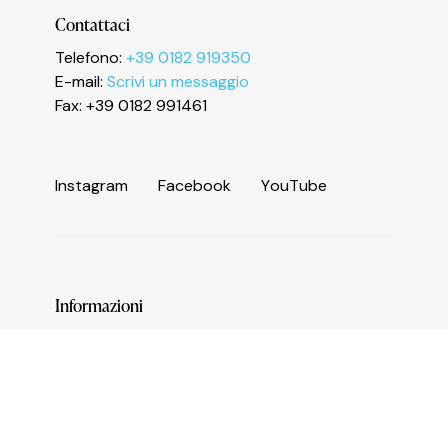
Le tue preferenze relative alla privacy
Contattaci
Telefono:
+39 0182 919350
E-mail:
Scrivi un messaggio
Fax: +39 0182 991461
I
n
s
t
a
g
r
a
m
F
a
c
e
b
o
o
k
Y
o
u
T
u
b
e
Informazioni
Servizi e numeri utili
Area operatori
Comune di Ceriale
Biblioteca Agostino Sasso
Amministrazione trasparente