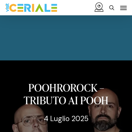
Vai
Menu
Men
al
cerca
contenuto
principale
POOHROROCK
–
TRIBUTO
AI
POOH
4 Luglio 2025