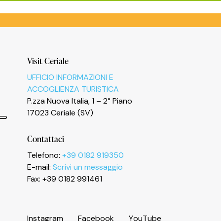
Visit Ceriale
UFFICIO INFORMAZIONI E
ACCOGLIENZA TURISTICA
P.zza Nuova Italia, 1 – 2° Piano
17023 Ceriale (SV)
Contattaci
Telefono:
+39 0182 919350
E-mail:
Scrivi un messaggio
Informativa sulla raccolta
Fax: +39 0182 991461
I
n
s
t
a
g
r
a
m
F
a
c
e
b
o
o
k
Y
o
u
T
u
b
e