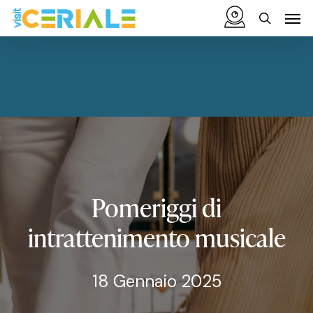
Vai
Menu
Men
al
cerca
contenuto
principale
Pomeriggi
di
intrattenimento
musicale
18 Gennaio 2025