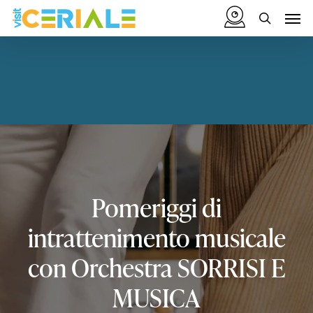
Vai
Menu
Men
al
cerca
contenuto
principale
Pomeriggi
di
intrattenimento
musicale
con
Orchestra
SORRISI
E
MUSICA