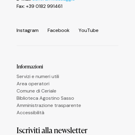
Informativa sulla raccolta
Fax: +39 0182 991461
I
n
s
t
a
g
r
a
m
F
a
c
e
b
o
o
k
Y
o
u
T
u
b
e
Le tue preferenze relative alla privacy
Informazioni
Servizi e numeri utili
Area operatori
Comune di Ceriale
Biblioteca Agostino Sasso
Amministrazione trasparente
Accessibilità
Iscriviti alla newsletter