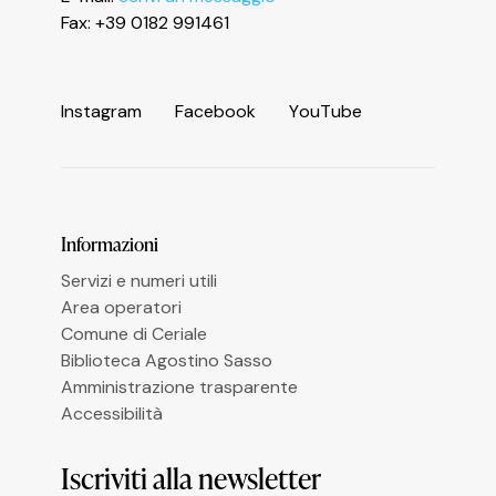
Informativa sulla raccolta
Fax: +39 0182 991461
I
n
s
t
a
g
r
a
m
F
a
c
e
b
o
o
k
Y
o
u
T
u
b
e
Le tue preferenze relative alla privacy
Informazioni
Servizi e numeri utili
Area operatori
Comune di Ceriale
Biblioteca Agostino Sasso
Amministrazione trasparente
Accessibilità
Iscriviti alla newsletter