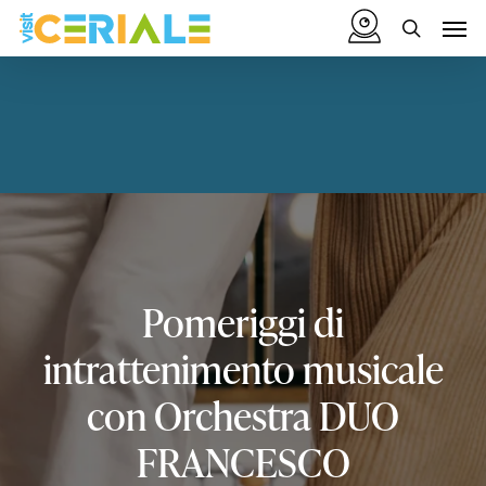
Vai
Menu
Men
al
cerca
contenuto
principale
Pomeriggi
di
intrattenimento
musicale
con
Orchestra
DUO
FRANCESCO