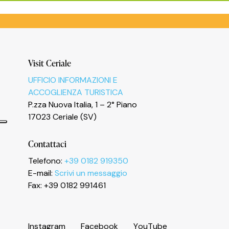
Visit Ceriale
UFFICIO INFORMAZIONI E
ACCOGLIENZA TURISTICA
P.zza Nuova Italia, 1 – 2° Piano
17023 Ceriale (SV)
Contattaci
Telefono:
+39 0182 919350
E-mail:
Scrivi un messaggio
Informativa sulla raccolta
Fax: +39 0182 991461
I
n
s
t
a
g
r
a
m
F
a
c
e
b
o
o
k
Y
o
u
T
u
b
e