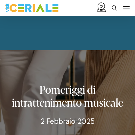
Vai
Menu
Men
al
cerca
contenuto
principale
Pomeriggi
di
intrattenimento
musicale
2 Febbraio 2025