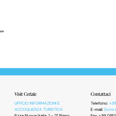
Informativa sulla raccolta
Le tue preferenze relative alla privacy
Visit Ceriale
Contattaci
UFFICIO INFORMAZIONI E
Telefono:
+39
ACCOGLIENZA TURISTICA
E-mail:
Scrivi
P.zza Nuova Italia, 1 – 2° Piano
Fax: +39 018