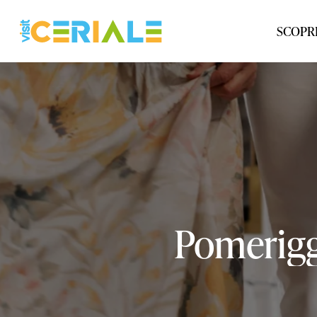
Vai
al
SCOPRI
contenuto
principale
Pomerigg