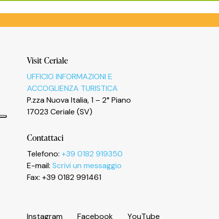
Visit Ceriale
UFFICIO INFORMAZIONI E
ACCOGLIENZA TURISTICA
P.zza Nuova Italia, 1 – 2° Piano
17023 Ceriale (SV)
Contattaci
Telefono:
+39 0182 919350
E-mail:
Scrivi un messaggio
Informativa sulla raccolta
Fax: +39 0182 991461
I
n
s
t
a
g
r
a
m
F
a
c
e
b
o
o
k
Y
o
u
T
u
b
e