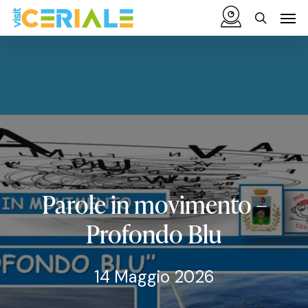
Vai
Menu
Men
al
cerca
contenuto
principale
Parole
in
movimento
–
Profondo
Blu
14 Maggio 2026