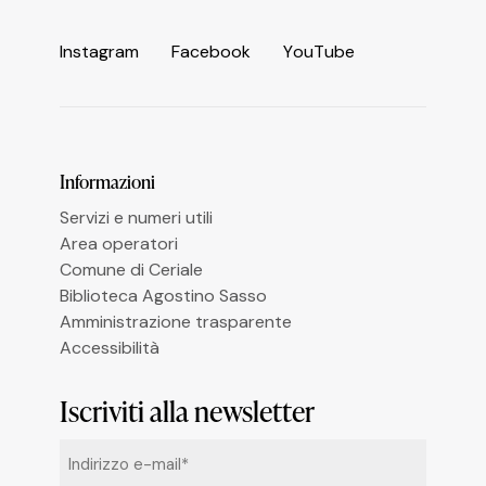
Informativa sulla raccolta
I
n
s
t
a
g
r
a
m
F
a
c
e
b
o
o
k
Y
o
u
T
u
b
e
Le tue preferenze relative alla privacy
Informazioni
Servizi e numeri utili
Area operatori
Comune di Ceriale
Biblioteca Agostino Sasso
Amministrazione trasparente
Accessibilità
Iscriviti alla newsletter
Email
*