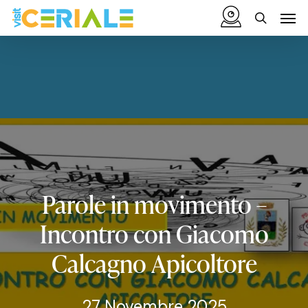
Vai
Menu
Men
al
cerca
contenuto
principale
Parole
in
movimento
–
Incontro
con
Giacomo
Calcagno
Apicoltore
27 Novembre 2025