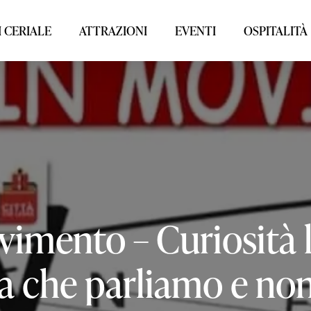
 CERIALE
ATTRAZIONI
EVENTI
OSPITALITÀ
vimento
–
Curiosità
a
che
parliamo
e
no