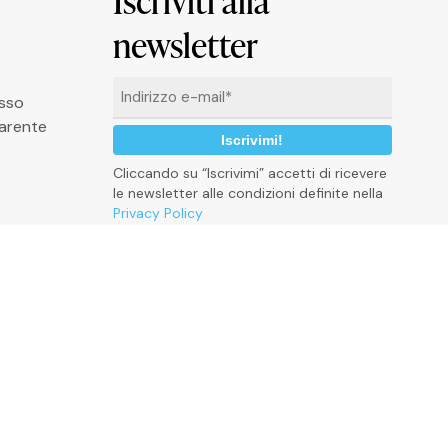
Iscriviti alla
newsletter
Email
asso
*
arente
Cliccando su “Iscrivimi” accetti di ricevere
le newsletter alle condizioni definite nella
Privacy Policy
P
r
i
v
a
c
y
p
o
l
i
c
y
C
o
o
k
i
e
P
o
l
i
c
y
C
r
e
d
i
t
s