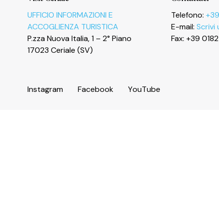
Le tue preferenze relative alla privacy
UFFICIO INFORMAZIONI E
Telefono:
+39
ACCOGLIENZA TURISTICA
E-mail:
Scrivi
P.zza Nuova Italia, 1 – 2° Piano
Fax: +39 018
17023 Ceriale (SV)
I
n
s
t
a
g
r
a
m
F
a
c
e
b
o
o
k
Y
o
u
T
u
b
e
© 2026 Comune di Ceriale
P.IVA 00318290095
Codice catastale: C510 - Codice Istat: 009024 - C.C.