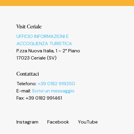
Informativa sulla raccolta
Visit Ceriale
UFFICIO INFORMAZIONI E
Le tue preferenze relative alla privacy
ACCOGLIENZA TURISTICA
P.zza Nuova Italia, 1 – 2° Piano
17023 Ceriale (SV)
Contattaci
Telefono:
+39 0182 919350
E-mail:
Scrivi un messaggio
Fax: +39 0182 991461
I
n
s
t
a
g
r
a
m
F
a
c
e
b
o
o
k
Y
o
u
T
u
b
e