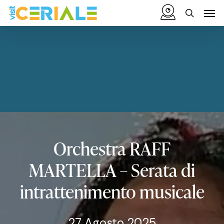
Vai
Menu
Men
al
cerca
contenuto
principale
Orchestra
RAFF
MARTELLA
–
Serata
di
intrattenimento
musicale
27 Agosto 2025