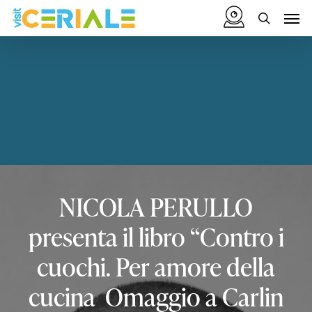
Vai
Menu
Men
al
cerca
contenuto
principale
NICOLA
PERULLO
presenta
il
libro
“Contro
i
cuochi.
Per
amore
della
cucina
Omaggio
a
Carlin