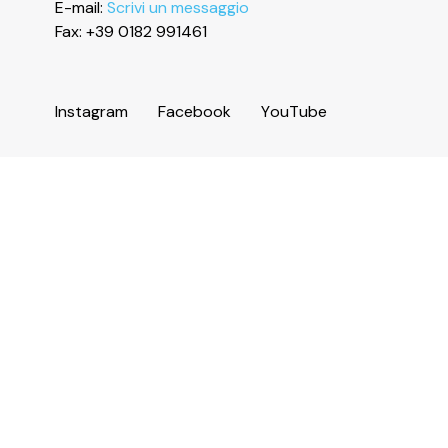
E-mail:
Scrivi un messaggio
Fax: +39 0182 991461
I
n
s
t
a
g
r
a
m
F
a
c
e
b
o
o
k
Y
o
u
T
u
b
e
Informazioni
Servizi e numeri utili
Area operatori
Comune di Ceriale
Biblioteca Agostino Sasso
Amministrazione trasparente
Accessibilità
Iscriviti alla newsletter