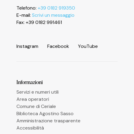
Telefono:
+39 0182 919350
Informativa sulla raccolta
E-mail:
Scrivi un messaggio
Fax: +39 0182 991461
I
n
s
t
a
g
r
a
m
F
a
c
e
b
o
o
k
Y
o
u
T
u
b
e
Le tue preferenze relative alla privacy
Informazioni
Servizi e numeri utili
Area operatori
Comune di Ceriale
Biblioteca Agostino Sasso
Amministrazione trasparente
Accessibilità