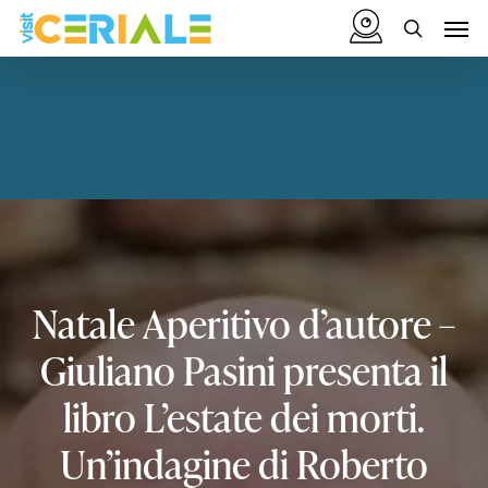
Vai
Menu
Men
al
cerca
contenuto
principale
Natale
Aperitivo
d’autore
–
Giuliano
Pasini
presenta
il
libro
L’estate
dei
morti.
Un’indagine
di
Roberto