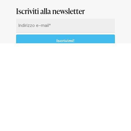
Iscriviti alla newsletter
Email
*
Cliccando su “Iscrivimi” accetti di ricevere le
newsletter alle condizioni definite nella
Privacy
Policy
© 2026 Comune di Ceriale
P.IVA 00318290095
Codice catastale: C510 - Codice Istat: 009024 -
C.C.P. 13558176
P
r
i
v
a
c
y
p
o
l
i
c
y
C
o
o
k
i
e
P
o
l
i
c
y