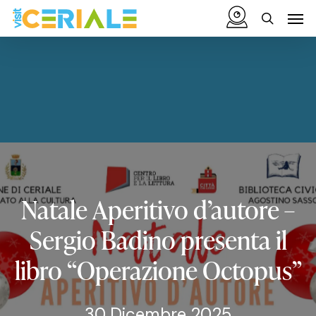
Vai
Menu
Men
al
cerca
contenuto
principale
Natale
Aperitivo
d’autore
–
Sergio
Badino
presenta
il
libro
“Operazione
Octopus”
30 Dicembre 2025