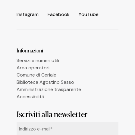
Informativa sulla raccolta
I
n
s
t
a
g
r
a
m
F
a
c
e
b
o
o
k
Y
o
u
T
u
b
e
Le tue preferenze relative alla privacy
Informazioni
Servizi e numeri utili
Area operatori
Comune di Ceriale
Biblioteca Agostino Sasso
Amministrazione trasparente
Accessibilità
Iscriviti alla newsletter
Email
*