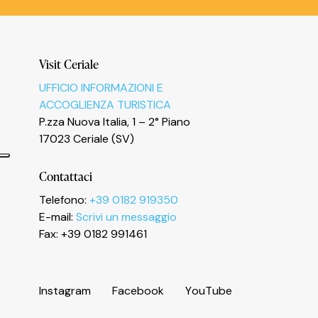
Visit Ceriale
UFFICIO INFORMAZIONI E
ACCOGLIENZA TURISTICA
P.zza Nuova Italia, 1 – 2° Piano
17023 Ceriale (SV)
Contattaci
Telefono:
+39 0182 919350
E-mail:
Scrivi un messaggio
Informativa sulla raccolta
Fax: +39 0182 991461
I
n
s
t
a
g
r
a
m
F
a
c
e
b
o
o
k
Y
o
u
T
u
b
e