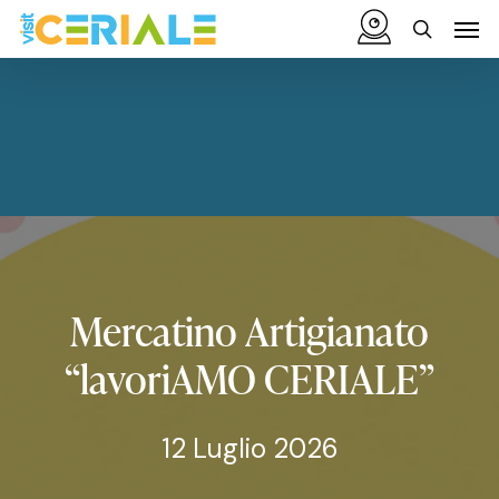
Vai
Menu
Men
al
cerca
contenuto
principale
Mercatino
Artigianato
“lavoriAMO
CERIALE”
12 Luglio 2026