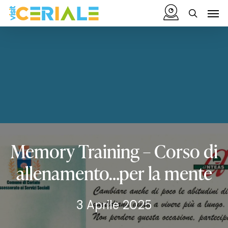
Vai
Menu
Men
al
cerca
contenuto
principale
Memory
Training
–
Corso
di
allenamento…per
la
mente
3 Aprile 2025