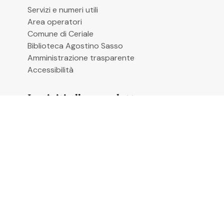
Servizi e numeri utili
Area operatori
Comune di Ceriale
Biblioteca Agostino Sasso
Amministrazione trasparente
Accessibilità
Iscriviti alla newsletter
Email
*
Cliccando su “Iscrivimi” accetti di ricevere le
newsletter alle condizioni definite nella
Privacy
Policy