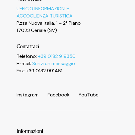
UFFICIO INFORMAZIONI E
ACCOGLIENZA TURISTICA
Informativa sulla raccolta
P.zza Nuova Italia, 1 – 2° Piano
17023 Ceriale (SV)
Contattaci
Telefono:
+39 0182 919350
E-mail:
Scrivi un messaggio
Fax: +39 0182 991461
Le tue preferenze relative alla privacy
I
n
s
t
a
g
r
a
m
F
a
c
e
b
o
o
k
Y
o
u
T
u
b
e
Informazioni