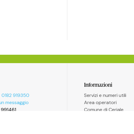
Informazioni
 0182 919350
Servizi e numeri utili
 un messaggio
Area operatori
2 991461
Comune di Ceriale
Biblioteca Agostino S
Amministrazione trasp
Accessibilità