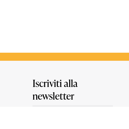
Iscriviti alla
newsletter
Email
asso
*
arente