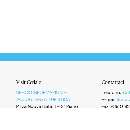
Le tue preferenze relative alla privacy
Visit Ceriale
Contattaci
UFFICIO INFORMAZIONI E
Telefono:
+39
ACCOGLIENZA TURISTICA
E-mail:
Scrivi
P.zza Nuova Italia, 1 – 2° Piano
Fax: +39 018
17023 Ceriale (SV)