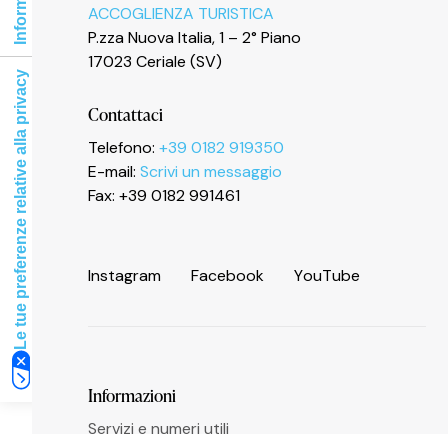
ACCOGLIENZA TURISTICA
P.zza Nuova Italia, 1 – 2° Piano
17023 Ceriale (SV)
Le tue preferenze relative alla privacy
Contattaci
Telefono:
+39 0182 919350
E-mail:
Scrivi un messaggio
Fax: +39 0182 991461
I
n
s
t
a
g
r
a
m
F
a
c
e
b
o
o
k
Y
o
u
T
u
b
e
Informazioni
Servizi e numeri utili