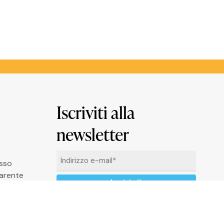
Iscriviti alla
newsletter
Email
asso
*
arente
Cliccando su “Iscrivimi” accetti di ricevere
le newsletter alle condizioni definite nella
Privacy Policy