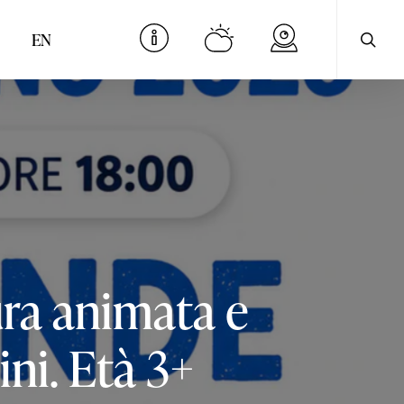
cerca
Menu
EN
ra
animata
e
ni.
Età
3+