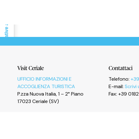
Le tue preferenze relative alla privacy
Visit Ceriale
Contattaci
UFFICIO INFORMAZIONI E
Telefono:
+39
ACCOGLIENZA TURISTICA
E-mail:
Scrivi
P.zza Nuova Italia, 1 – 2° Piano
Fax: +39 018
17023 Ceriale (SV)
I
n
s
t
a
g
r
a
m
F
a
c
e
b
o
o
k
Y
o
u
T
u
b
e