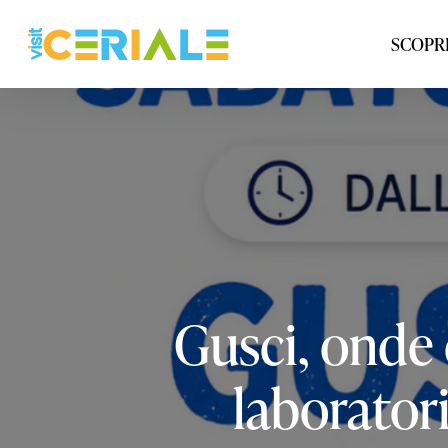
Vai
al
SCOPRI
contenuto
principale
Gusci,
onde
laborator