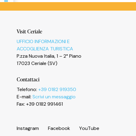
Informativa sulla raccolta
Visit Ceriale
UFFICIO INFORMAZIONI E
Le tue preferenze relative alla privacy
ACCOGLIENZA TURISTICA
P.zza Nuova Italia, 1 – 2° Piano
17023 Ceriale (SV)
Contattaci
Telefono:
+39 0182 919350
E-mail:
Scrivi un messaggio
Fax: +39 0182 991461
I
n
s
t
a
g
r
a
m
F
a
c
e
b
o
o
k
Y
o
u
T
u
b
e