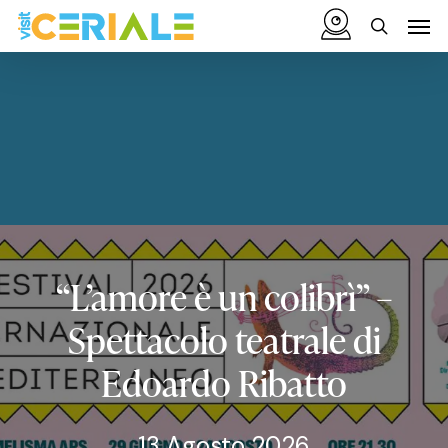
Vai
Menu
Men
al
cerca
contenuto
principale
“L’amore
è
un
colibrì”
–
Spettacolo
teatrale
di
Edoardo
Ribatto
13 Agosto 2026