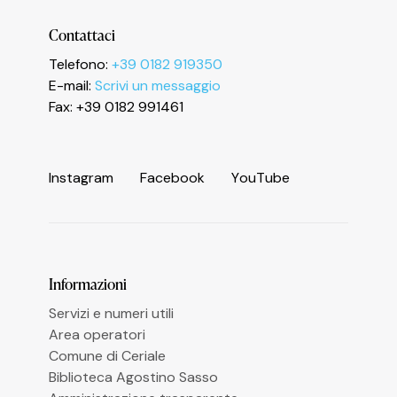
Contattaci
Informativa sulla raccolta
Telefono:
+39 0182 919350
E-mail:
Scrivi un messaggio
Fax: +39 0182 991461
I
n
s
t
a
g
r
a
m
F
a
c
e
b
o
o
k
Y
o
u
T
u
b
e
Le tue preferenze relative alla privacy
Informazioni
Servizi e numeri utili
Area operatori
Comune di Ceriale
Biblioteca Agostino Sasso