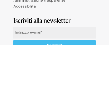
Amministrazione trasparente
Accessibilità
Iscriviti alla newsletter
Email
*
Cliccando su “Iscrivimi” accetti di ricevere le
newsletter alle condizioni definite nella
Privacy
Policy
© 2026 Comune di Ceriale
P.IVA 00318290095
Codice catastale: C510 - Codice Istat: 009024 -
C.C.P. 13558176