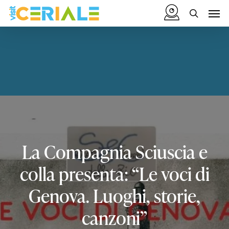
Vai
Menu
Men
al
cerca
contenuto
principale
La
Compagnia
Sciuscia
e
colla
presenta:
“Le
voci
di
Genova.
Luoghi,
storie,
canzoni”