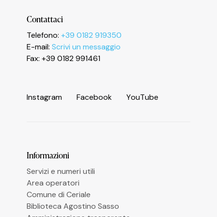
Contattaci
Informativa sulla raccolta
Telefono:
+39 0182 919350
E-mail:
Scrivi un messaggio
Fax: +39 0182 991461
I
n
s
t
a
g
r
a
m
F
a
c
e
b
o
o
k
Y
o
u
T
u
b
e
Le tue preferenze relative alla privacy
Informazioni
Servizi e numeri utili
Area operatori
Comune di Ceriale
Biblioteca Agostino Sasso