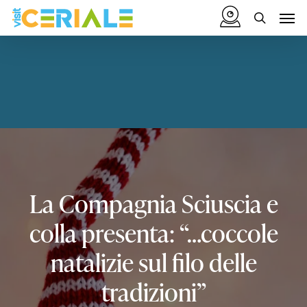
Vai
Menu
Men
al
cerca
contenuto
principale
La
Compagnia
Sciuscia
e
colla
presenta:
“…coccole
natalizie
sul
filo
delle
tradizioni”