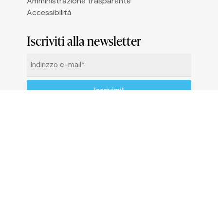
Amministrazione trasparente
Accessibilità
Iscriviti alla newsletter
Email
*
Cliccando su “Iscrivimi” accetti di ricevere le
newsletter alle condizioni definite nella
Privacy
Policy
© 2026 Comune di Ceriale
P.IVA 00318290095
Codice catastale: C510 - Codice Istat: 009024 -
C.C.P. 13558176