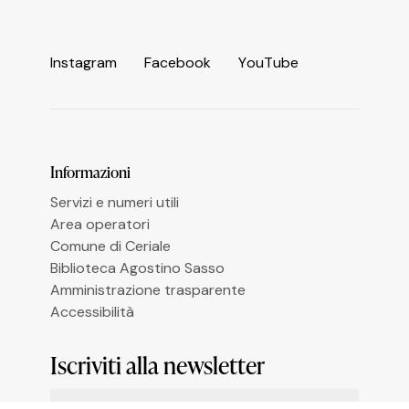
I
n
s
t
a
g
r
a
m
F
a
c
e
b
o
o
k
Y
o
u
T
u
b
e
Le tue preferenze relative alla privacy
Informazioni
Servizi e numeri utili
Area operatori
Comune di Ceriale
Biblioteca Agostino Sasso
Amministrazione trasparente
Accessibilità
Iscriviti alla newsletter
Email